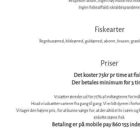
Respekter andre, ingen høj musik ved fis
Ingen fiskeaffald i skraldespandene
Fiskearter
Regnbueørred, kildeørred, guldørred, aborre, brasen, græsk
​Priser
Det koster 75kr pr time at fis
Der betales minimum for 3 t
Vi sætter ørreder ud for 75% af indtægterne for indl
Hvad vi udsætter varierer fra gang til gang. Vi er lidt dyrere i for
Vi tager den højere pris, for at kunne sørge for, at der altid er liv i søen
enkelte større fisk.​
Betaling er på mobile pay 860 155 inde