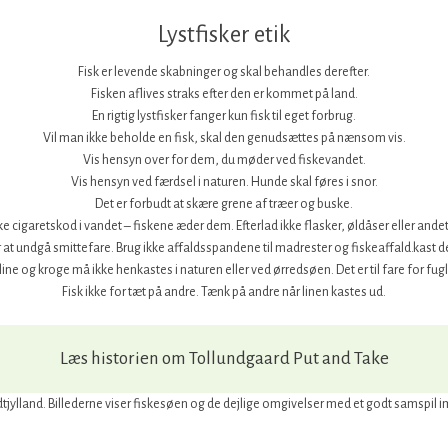
Lystfisker etik
Fisk er levende skabninger og skal behandles derefter.
Fisken aflives straks efter den er kommet på land.
En rigtig lystfisker fanger kun fisk til eget forbrug.
Vil man ikke beholde en fisk, skal den genudsættes på nænsom vis.
Vis hensyn over for dem, du møder ved fiskevandet.
Vis hensyn ved færdsel i naturen. Hunde skal føres i snor.
Det er forbudt at skære grene af træer og buske.
ke cigaretskod i vandet – fiskene æder dem. Efterlad ikke flasker, øldåser eller andet
or at undgå smittefare. Brug ikke affaldsspandene til madrester og fiskeaffald.kast det
ine og kroge må ikke henkastes i naturen eller ved ørredsøen. Det er til fare for fug
Fisk ikke for tæt på andre. Tænk på andre når linen kastes ud.
Læs historien om Tollundgaard Put and Take
dtjylland. Billederne viser fiskesøen og de dejlige omgivelser med et godt samspil i