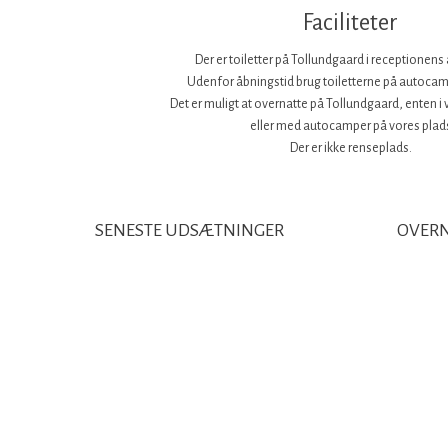
Faciliteter
Der er toiletter på Tollundgaard i receptionens
Udenfor åbningstid brug toiletterne på autoca
Det er muligt at overnatte på Tollundgaard, enten i v
eller med autocamper på vores plad
Der er ikke renseplads.
SENESTE UDSÆTNINGER​
OVERN