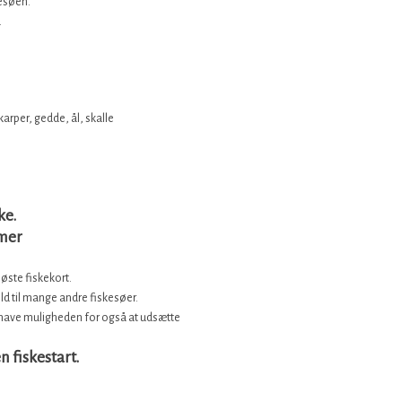
kesøen.
.
arper, gedde, ål, skalle
ke.
imer
øste fiskekort.​
hold til mange andre fiskesøer.
 og have muligheden for også at udsætte
n fiskestart.