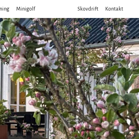
ning
Minigolf
Put and Take
Skovdrift
Kontakt