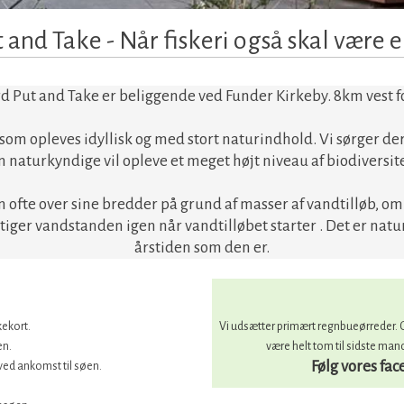
and Take​ - Når fiskeri også skal være 
d Put and Take er beliggende ved Funder Kirkeby. 8km vest f
 som opleves idyllisk og med stort naturindhold. Vi sørger der
n naturkyndige vil opleve et meget højt niveau af biodiversi
en ofte over sine bredder på grund af masser af vandtilløb, 
tiger vandstanden igen når vandtilløbet starter . Det er natu
årstiden som den er.
kekort.
​ Vi udsætter primært regnbueørreder. Ge
en.
være helt tom til sidste man
Følg vores fa
ved ankomst til søen.