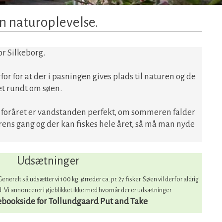
en naturoplevelse.
or Silkeborg.
for for at der i pasningen gives plads til naturen og de
tet rundt om søen.
om foråret er vandstanden perfekt, om sommeren falder
rens gang og der kan fiskes hele året, så må man nyde
​Udsætninger
nerelt så udsætter vi 100 kg. ørreder ca. pr. 27 fisker. Søen vil derfor aldrig
d. Vi annoncerer i øjeblikket ikke med hvornår der er udsætninger.
cebookside for Tollundgaard Put and Take