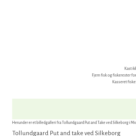
Kast ik
Fjern fisk og fiskerester f
Kasseret fiskel
Herunder er et billedgalleri fra Tollundgaard Put and Take ved Silkeborg i Mi
Tollundgaard Put and take ved Silkeborg