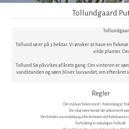
Tollundgaard Put 
​Tollundgaar
Tollund sø er på 3 hektar. Vi ønsker at have en fiskesø
vilde planter. De
Tollund Sø påvirkes af årets gang. Om vinteren er sø
vandstanden og søen bliver lavvandet, om efteråret s
​Regler
Der må kun fiskes med 1. fiskestang pr. fis
Der skal være betalt før ankomst til sø
Der betales via ​mobilepay eller kontant ved fiskekassen 
Forfodring er naturligvis forbudt.