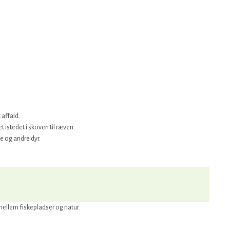
 affald.
 istedet i skoven til ræven.
le og andre dyr.
mellem fiskepladser og natur.​