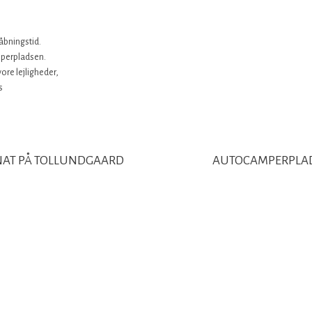
 åbningstid.
mperpladsen.
ore lejligheder,
s
AT PÅ TOLLUNDGAARD​
AUTOCAMPERPLAD