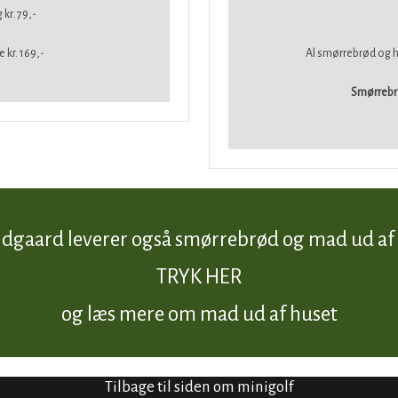
kr. 79,-
 kr. 169,-
​Al smørrebrød og 
Smørrebrød
ndgaard leverer også smørrebrød og mad ud af 
TRYK HER
og læs mere om mad ud af huset
Tilbage til siden om minigolf​