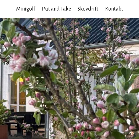
ning
Minigolf
Put and Take
Skovdrift
Kontakt