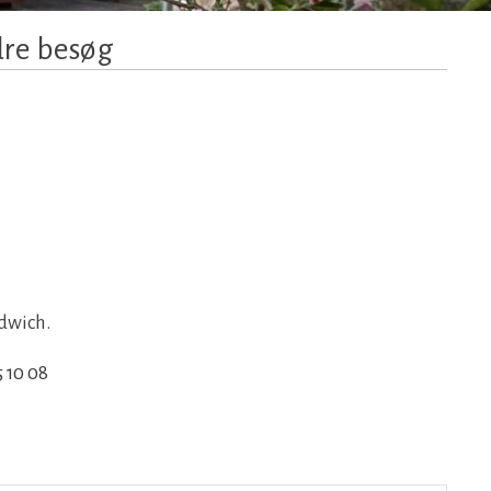
ndre besøg
dwich.
5 10 08