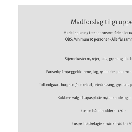
Madforslag til grupp
Mad til spisning i receptionsområde eller 
OBS: Minimum 10 personer - Alle får samm
​Stjernekaster m/ rejer, laks, grønt og dild kr
Pariserbøf m/æggeblomme, løg, rødbeder, peberrod og
Tollundgaard burger m/hakkebøf, urtedressing, grønt og po
Kokkens valg af tapasplatte m/tapenade og brø
3 uspe. håndmadder kr. 120,-
2 uspe. højtbelagte smørrebrød kr. 120