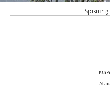
Spisning​
Kan v
​Alt m