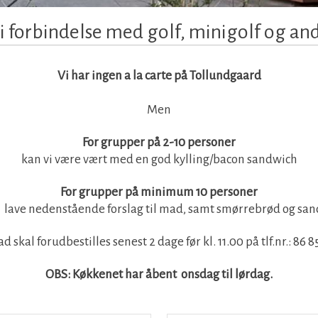
 i forbindelse med golf, minigolf og a
Vi har ingen a la carte på Tollundgaard
Men
For grupper på 2-10 personer
kan vi være vært med en god kylling/bacon sandwich​
​For grupper på minimum 10 personer
i lave nedenstående forslag til mad, samt smørrebrød og san
ad skal forudbestilles senest 2 dage før kl. 11.00 på tlf.nr.
:
86 8
​OBS: Køkkenet har åbent onsdag til lørdag.