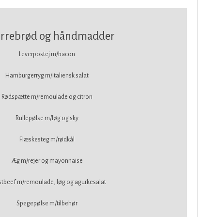
rrebrød og håndmadder
​Leverpostej m/bacon
​Hamburgerryg m/italiensk salat
Rødspætte m/remoulade og citron
​Rullepølse m/løg og sky
​Flæskesteg m/rødkål
​Æg m/rejer og mayonnaise
stbeef m/remoulade, løg og agurkesalat
​Spegepølse m/tilbehør