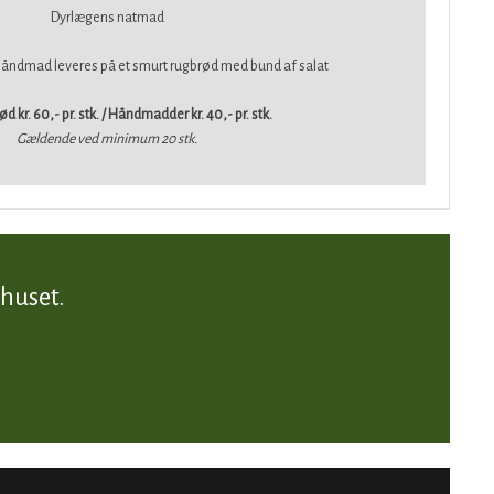
Dyrlægens natmad
håndmad leveres på et smurt rugbrød med bund af salat
 kr. 60,- pr. stk. / Håndmadder kr. 40,- pr. stk.
Gældende ved minimum 20 stk.
huset.