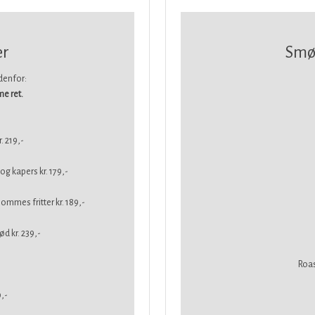
er
Smø
udenfor:
e ret.
. 219,-
 kapers kr. 179,-
mmes fritter kr. 189,-
d kr. 239,-
​Roa
,-