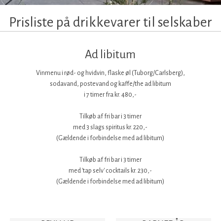
Prisliste på drikkevarer til selskaber
Ad libitum
Vinmenu i rød- og hvidvin, flaske øl (Tuborg/Carlsberg),
sodavand, postevand og kaffe/the ad libitum
i 7 timer fra kr. 480,-
Tilkøb af fri bar i 3 timer
​med 3 slags spiritus kr. 220,-
​(Gældende i forbindelse med ad libitum)​
Tilkøb af fri bar i 3 timer
​med 'tap selv' cocktails kr. 230,-
(​Gældende i forbindelse med ad libitum)​