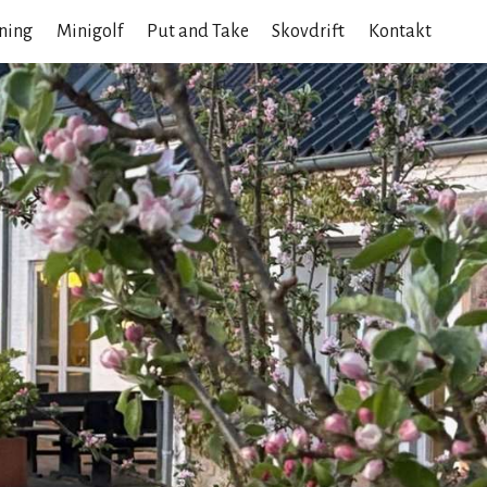
ning
Minigolf
Put and Take
Skovdrift
Kontakt