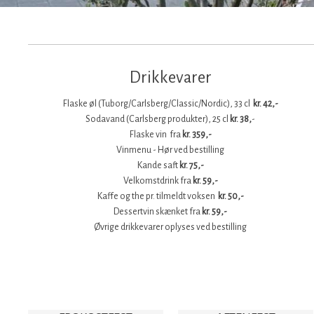
Drikkevarer
Flaske øl (Tuborg/Carlsberg/Classic/Nordic), 33 cl ​
kr. 42,-
​Sodavand (Carlsberg produkter), 25 cl​​
kr. 38,
-
Flaske vin fra
kr. 359,-
Vinmenu - Hør ved bestilling
Kande saft
kr. 75,-
​Velkomstdrink fra
kr. 59,-
​Kaffe og the pr. tilmeldt voksen
​​ kr. 50,-
​Dessertvin skænket fra
kr. 59,-
​Øvrige drikkevarer oplyses ved bestilling